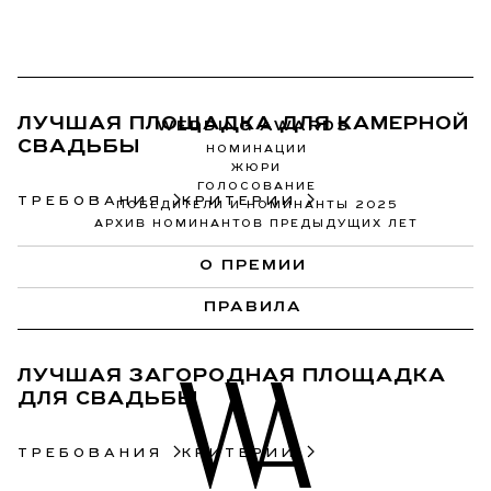
42
ЛУЧШАЯ ПЛОЩАДКА ДЛЯ КАМЕРНОЙ
WEDDING AWARDS
СВАДЬБЫ
НОМИНАЦИИ
ЖЮРИ
ГОЛОСОВАНИЕ
ТРЕБОВАНИЯ
КРИТЕРИИ
ПОБЕДИТЕЛИ И НОМИНАНТЫ 2025
АРХИВ НОМИНАНТОВ ПРЕДЫДУЩИХ ЛЕТ
О ПРЕМИИ
43
ПРАВИЛА
ЛУЧШАЯ ЗАГОРОДНАЯ ПЛОЩАДКА
ДЛЯ СВАДЬБЫ
ТРЕБОВАНИЯ
КРИТЕРИИ