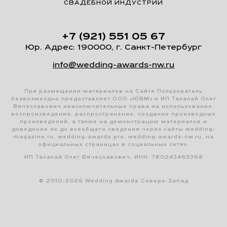
СВАДЕБНОЙ ИНДУСТРИИ
+7 (921) 551 05 67
Юр. Адрес: 190000, г. Санкт-Петербург
info@wedding-awards-nw.ru
При размещении материалов на Сайте Пользователь
безвозмездно предоставляет ООО «ЮВМ» и ИП Талалай Олег
Вячеславович неисключительные права на использование,
воспроизведение, распространение, создание производных
произведений, а также на демонстрацию материалов и
доведение их до всеобщего сведения через сайты wedding-
magazine.ru, wedding-awards.pro, wedding-awards-nw.ru, на
официальных страницах в социальных сетях.
ИП Талалай Олег Вячеславович, ИНН: 780243465368
© 2010-2026 Wedding Awards Северо-Запад