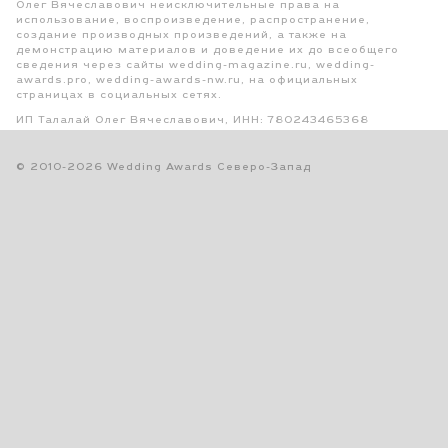
Олег Вячеславович неисключительные права на
использование, воспроизведение, распространение,
создание производных произведений, а также на
демонстрацию материалов и доведение их до всеобщего
сведения через сайты wedding-magazine.ru, wedding-
awards.pro, wedding-awards-nw.ru, на официальных
страницах в социальных сетях.
ИП Талалай Олег Вячеславович, ИНН: 780243465368
© 2010-2026 Wedding Awards Северо-Запад