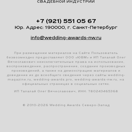
СВАДЕБНОЙ ИНДУСТРИИ
+7 (921) 551 05 67
Юр. Адрес: 190000, г. Санкт-Петербург
info@wedding-awards-nw.ru
При размещении материалов на Сайте Пользователь
безвозмездно предоставляет ООО «ЮВМ» и ИП Талалай Олег
Вячеславович неисключительные права на использование,
воспроизведение, распространение, создание производных
произведений, а также на демонстрацию материалов и
доведение их до всеобщего сведения через сайты wedding-
magazine.ru, wedding-awards.pro, wedding-awards-nw.ru, на
официальных страницах в социальных сетях.
ИП Талалай Олег Вячеславович, ИНН: 780243465368
© 2010-2026 Wedding Awards Северо-Запад