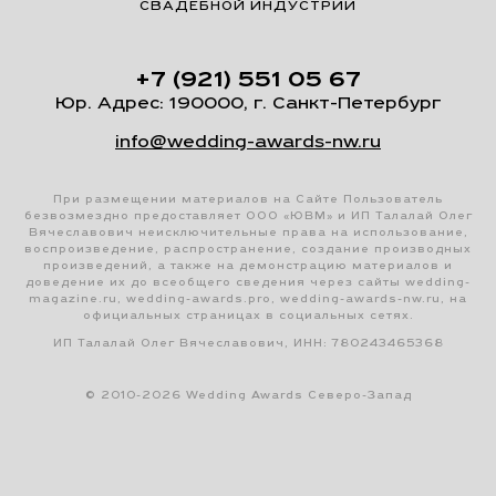
СВАДЕБНОЙ ИНДУСТРИИ
+7 (921) 551 05 67
Юр. Адрес: 190000, г. Санкт-Петербург
info@wedding-awards-nw.ru
При размещении материалов на Сайте Пользователь
безвозмездно предоставляет ООО «ЮВМ» и ИП Талалай Олег
Вячеславович неисключительные права на использование,
воспроизведение, распространение, создание производных
произведений, а также на демонстрацию материалов и
доведение их до всеобщего сведения через сайты wedding-
magazine.ru, wedding-awards.pro, wedding-awards-nw.ru, на
официальных страницах в социальных сетях.
ИП Талалай Олег Вячеславович, ИНН: 780243465368
© 2010-2026 Wedding Awards Северо-Запад