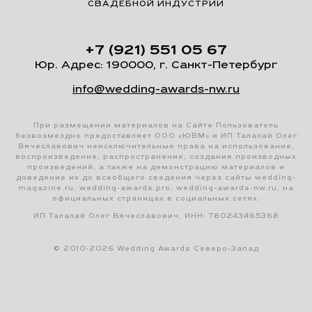
СВАДЕБНОЙ ИНДУСТРИИ
+7 (921) 551 05 67
Юр. Адрес: 190000, г. Санкт-Петербург
info@wedding-awards-nw.ru
При размещении материалов на Сайте Пользователь
безвозмездно предоставляет ООО «ЮВМ» и ИП Талалай Олег
Вячеславович неисключительные права на использование,
воспроизведение, распространение, создание производных
произведений, а также на демонстрацию материалов и
доведение их до всеобщего сведения через сайты wedding-
magazine.ru, wedding-awards.pro, wedding-awards-nw.ru, на
официальных страницах в социальных сетях.
ИП Талалай Олег Вячеславович, ИНН: 780243465368
© 2010-2026 Wedding Awards Северо-Запад