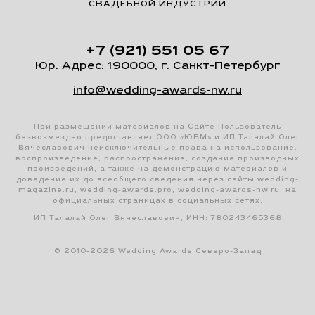
СВАДЕБНОЙ ИНДУСТРИИ
+7 (921) 551 05 67
Юр. Адрес: 190000, г. Санкт-Петербург
info@wedding-awards-nw.ru
При размещении материалов на Сайте Пользователь
безвозмездно предоставляет ООО «ЮВМ» и ИП Талалай Олег
Вячеславович неисключительные права на использование,
воспроизведение, распространение, создание производных
произведений, а также на демонстрацию материалов и
доведение их до всеобщего сведения через сайты wedding-
magazine.ru, wedding-awards.pro, wedding-awards-nw.ru, на
официальных страницах в социальных сетях.
ИП Талалай Олег Вячеславович, ИНН: 780243465368
© 2010-2026 Wedding Awards Северо-Запад