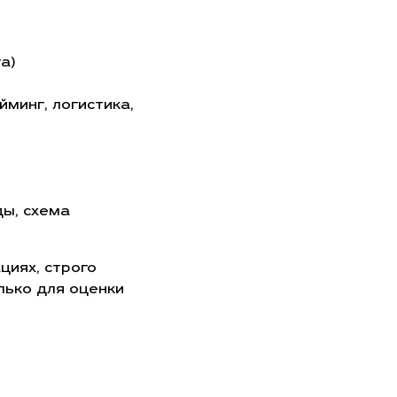
а)
минг, логистика,
ды, схема
циях, строго
лько для оценки