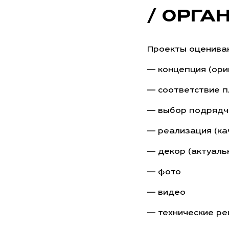
/ ОРГА
Проекты оцениваю
— концепция (ори
— соответствие п
— выбор подрядчи
— реализация (ка
— декор (актуаль
— фото
— видео
— технические р