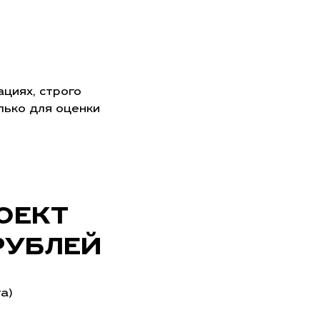
циях, строго
лько для оценки
ОЕКТ
РУБЛЕЙ
а)