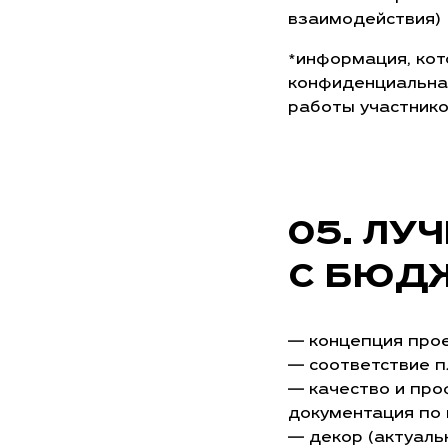
взаимодействия)
*информация, кот
конфиденциальна,
работы участнико
ЛУЧ
С БЮДЖ
— концепция прое
— соответствие п
— качество и про
документация по п
— декор (актуаль