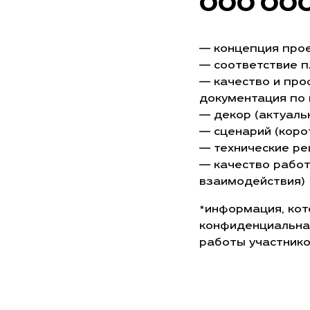
000 00
— концепция прое
— соответствие п
— качество и про
документация по п
— декор (актуаль
— сценарий (коро
— технические реш
— качество работ
взаимодействия)
*информация, кот
конфиденциальна,
работы участнико