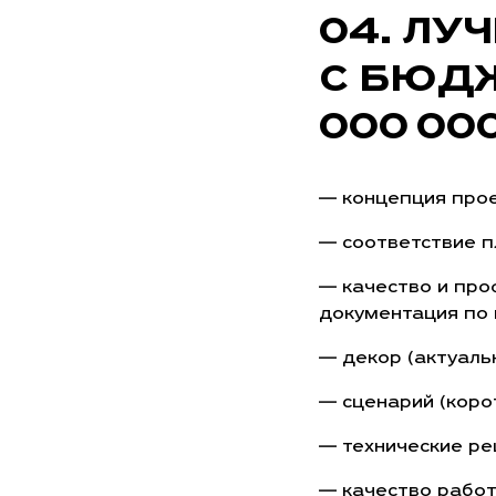
ЛУЧ
С БЮДЖ
000 00
— концепция прое
— соответствие п
— качество и про
документация по п
— декор (актуаль
— сценарий (коро
— технические реш
— качество работ