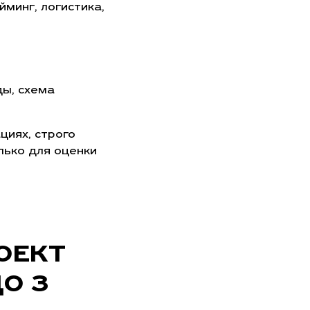
минг, логистика,
ды, схема
циях, строго
лько для оценки
ОЕКТ
ДО 3