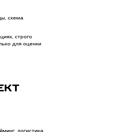
ды, схема
циях, строго
лько для оценки
ЕКТ
минг, логистика,