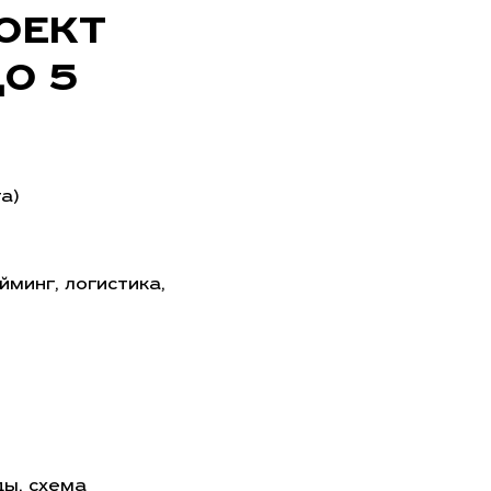
ОЕКТ
ДО 5
а)
минг, логистика,
ды, схема