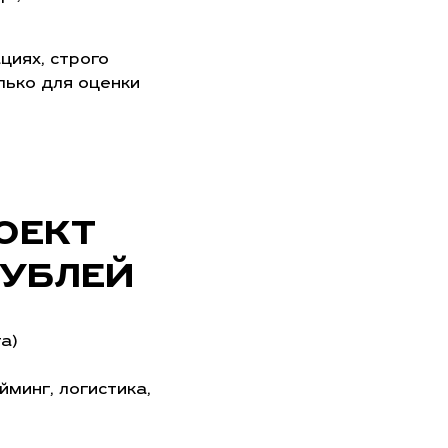
циях, строго
лько для оценки
ОЕКТ
РУБЛЕЙ
а)
минг, логистика,