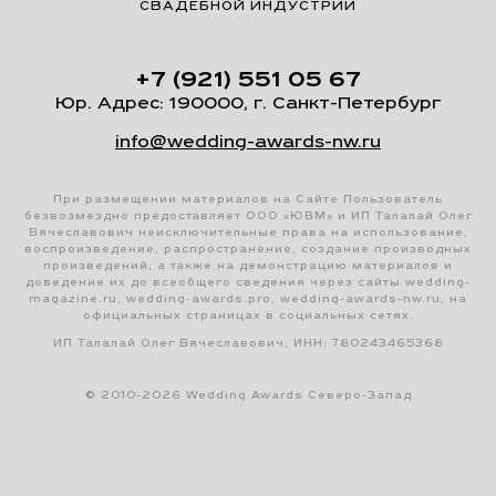
СВАДЕБНОЙ ИНДУСТРИИ
+7 (921) 551 05 67
Юр. Адрес: 190000, г. Санкт-Петербург
info@wedding-awards-nw.ru
При размещении материалов на Сайте Пользователь
безвозмездно предоставляет ООО «ЮВМ» и ИП Талалай Олег
Вячеславович неисключительные права на использование,
воспроизведение, распространение, создание производных
произведений, а также на демонстрацию материалов и
доведение их до всеобщего сведения через сайты wedding-
magazine.ru, wedding-awards.pro, wedding-awards-nw.ru, на
официальных страницах в социальных сетях.
ИП Талалай Олег Вячеславович, ИНН: 780243465368
© 2010-2026 Wedding Awards Северо-Запад