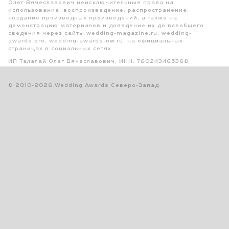
Олег Вячеславович неисключительные права на
использование, воспроизведение, распространение,
создание производных произведений, а также на
демонстрацию материалов и доведение их до всеобщего
сведения через сайты wedding-magazine.ru, wedding-
awards.pro, wedding-awards-nw.ru, на официальных
страницах в социальных сетях.
ИП Талалай Олег Вячеславович, ИНН: 780243465368
© 2010-2026 Wedding Awards Северо-Запад